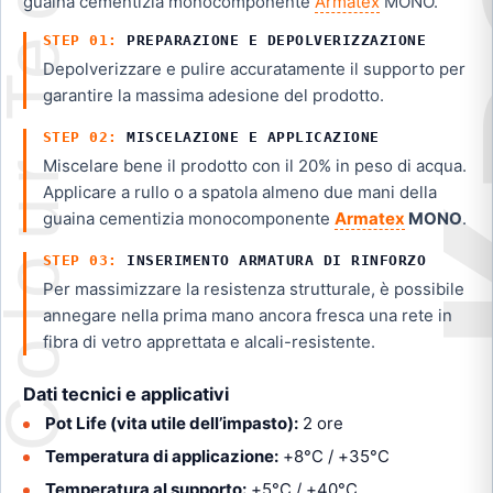
guaina cementizia monocomponente
Armatex
MONO.
PREPARAZIONE E DEPOLVERIZZAZIONE
Depolverizzare e pulire accuratamente il supporto per
garantire la massima adesione del prodotto.
MISCELAZIONE E APPLICAZIONE
Miscelare bene il prodotto con il 20% in peso di acqua.
Applicare a rullo o a spatola almeno due mani della
guaina cementizia monocomponente
Armatex
MONO
.
INSERIMENTO ARMATURA DI RINFORZO
Per massimizzare la resistenza strutturale, è possibile
annegare nella prima mano ancora fresca una rete in
fibra di vetro apprettata e alcali-resistente.
Dati tecnici e applicativi
Pot Life (vita utile dell’impasto):
2 ore
Temperatura di applicazione:
+8°C / +35°C
Temperatura al supporto:
+5°C / +40°C