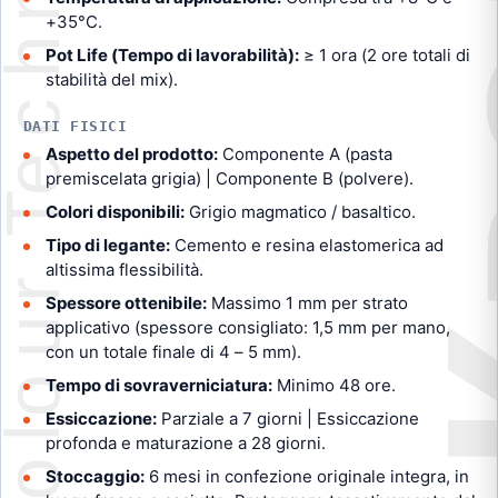
+35°C.
Pot Life (Tempo di lavorabilità):
≥ 1 ora (2 ore totali di
stabilità del mix).
DATI FISICI
Aspetto del prodotto:
Componente A (pasta
premiscelata grigia) | Componente B (polvere).
Colori disponibili:
Grigio magmatico / basaltico.
Tipo di legante:
Cemento e resina elastomerica ad
altissima flessibilità.
Spessore ottenibile:
Massimo 1 mm per strato
applicativo (spessore consigliato: 1,5 mm per mano,
con un totale finale di 4 – 5 mm).
Tempo di sovraverniciatura:
Minimo 48 ore.
Essiccazione:
Parziale a 7 giorni | Essiccazione
profonda e maturazione a 28 giorni.
Stoccaggio:
6 mesi in confezione originale integra, in