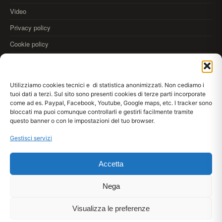
Video
Privacy policy
Cookie policy
OLTRE
Utilizziamo cookies tecnici e di statistica anonimizzati. Non cediamo i
35.000
tuoi dati a terzi. Sul sito sono presenti cookies di terze parti incorporate
come ad es. Paypal, Facebook, Youtube, Google maps, etc. I tracker sono
REALIZZAZIONI
bloccati ma puoi comunque controllarli e gestirli facilmente tramite
Scarica
Kromax AppDraw
anteprima colori alle pareti
questo banner o con le impostazioni del tuo browser.
App Store
Google Play
WebApp
Gestisci servizi
Accetta
© 2026 Kromax® srl · Via Meucci 33/35, 80020 Casavatore (NA) IT · P.IVA
IT03953961210
Lun–Ven 08:30–13:30 / 14:30–17:30
Nega
+39 081 7371859
Visualizza le preferenze