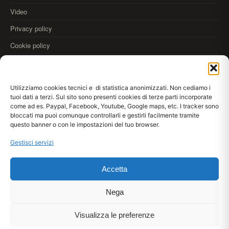
Video
Privacy policy
Cookie policy
OLTRE
Utilizziamo cookies tecnici e di statistica anonimizzati. Non cediamo i
35.000
tuoi dati a terzi. Sul sito sono presenti cookies di terze parti incorporate
come ad es. Paypal, Facebook, Youtube, Google maps, etc. I tracker sono
REALIZZAZIONI
bloccati ma puoi comunque controllarli e gestirli facilmente tramite
Scarica
Kromax AppDraw
anteprima colori alle pareti
questo banner o con le impostazioni del tuo browser.
App Store
Google Play
WebApp
Gestisci servizi
Accetta
© 2026 Kromax® srl · Via Meucci 33/35, 80020 Casavatore (NA) IT · P.IVA
IT03953961210
Lun–Ven 08:30–13:30 / 14:30–17:30
Nega
+39 081 7371859
Visualizza le preferenze