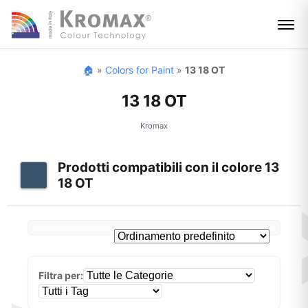
🏠
»
Colors for Paint
»
13 18 OT
13 18 OT
Kromax
Prodotti compatibili con il colore 13
18 OT
Filtra per: