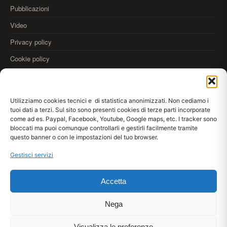
Pubblicazioni
Video
Privacy policy
Cookie policy
OLTRE
Utilizziamo cookies tecnici e di statistica anonimizzati. Non cediamo i
35.000
tuoi dati a terzi. Sul sito sono presenti cookies di terze parti incorporate
come ad es. Paypal, Facebook, Youtube, Google maps, etc. I tracker sono
REALIZZAZIONI
bloccati ma puoi comunque controllarli e gestirli facilmente tramite
Scarica
Kromax AppDraw
anteprima colori alle pareti
questo banner o con le impostazioni del tuo browser.
App Store
Google Play
WebApp
Gestisci servizi
Accetta
© 2026 Kromax® srl · Via Meucci 33/35, 80020 Casavatore (NA) IT · P.IVA
IT03953961210
Lun–Ven 08:30–13:30 / 14:30–17:30
Nega
+39 081 7371859
Visualizza le preferenze