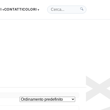
I
CONTATTI
COLORI
🔍