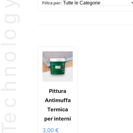
Filtra per:
Pittura
Antimuffa
Termica
per interni
3,00
€