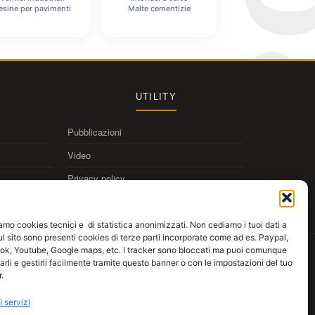
esine per pavimenti
Malte cementizie
UTILITY
Pubblicazioni
Video
Privacy policy
Cookie policy
iamo cookies tecnici e di statistica anonimizzati. Non cediamo i tuoi dati a
Sul sito sono presenti cookies di terze parti incorporate come ad es. Paypal,
k, Youtube, Google maps, etc. I tracker sono bloccati ma puoi comunque
Scarica
Kromax AppDraw
anteprima colori alle pareti
larli e gestirli facilmente tramite questo banner o con le impostazioni del tuo
.
App Store
Google Play
WebApp
i servizi