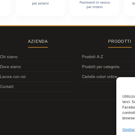
Pavimenti in resina
per esterni
R
per interni
AZIENDA
PRODOTTI
Chi siamo
Prodotti A-Z
Dove siamo
Prodotti per categoria
Lavora con noi
Cartelle colori online
Contatti
Utilizz
terzi. 
Faceboo
control
browser
Gestisc