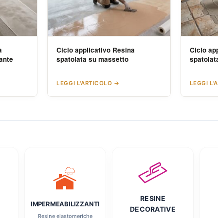
a
Ciclo applicativo Resina
Ciclo ap
sante
spatolata su massetto
spatolata
LEGGI L'ARTICOLO →
LEGGI L'
RESINE
IMPERMEABILIZZANTI
DECORATIVE
Resine elastomeriche