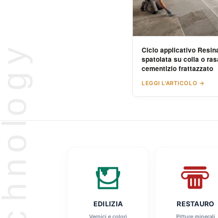
Ciclo applicativo Resin
spatolata su colla o ra
cementizio frattazzato
LEGGI L'ARTICOLO →
EDILIZIA
RESTAURO
Vernici e colori
Pitture minerali