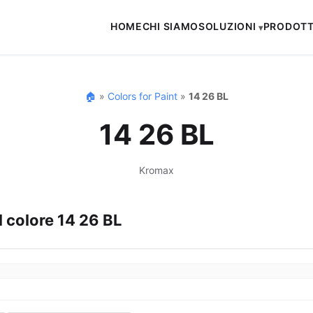
HOME
CHI SIAMO
SOLUZIONI
PRODOTT
🏠
»
Colors for Paint
»
14 26 BL
14 26 BL
Kromax
l colore 14 26 BL