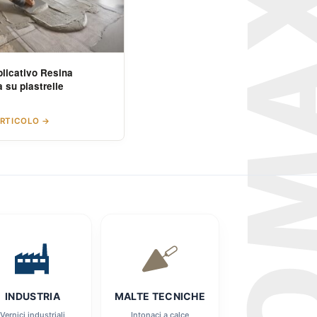
plicativo Resina
 su piastrelle
ARTICOLO →
INDUSTRIA
MALTE TECNICHE
Vernici industriali
Intonaci a calce