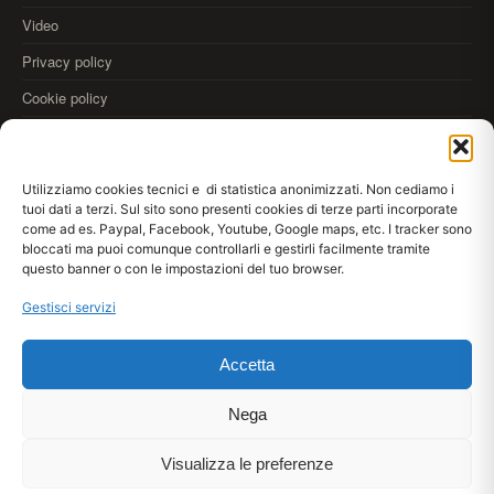
Video
Privacy policy
Cookie policy
OLTRE
Utilizziamo cookies tecnici e di statistica anonimizzati. Non cediamo i
35.000
tuoi dati a terzi. Sul sito sono presenti cookies di terze parti incorporate
come ad es. Paypal, Facebook, Youtube, Google maps, etc. I tracker sono
REALIZZAZIONI
bloccati ma puoi comunque controllarli e gestirli facilmente tramite
Scarica
Kromax AppDraw
anteprima colori alle pareti
questo banner o con le impostazioni del tuo browser.
App Store
Google Play
WebApp
Gestisci servizi
Accetta
© 2026 Kromax® srl · Via Meucci 33/35, 80020 Casavatore (NA) IT · P.IVA
IT03953961210
Lun–Ven 08:30–13:30 / 14:30–17:30
Nega
+39 081 7371859
Visualizza le preferenze