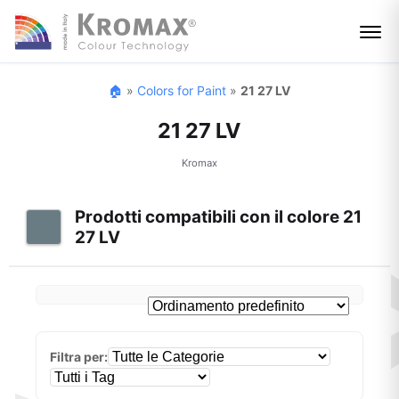
🏠
»
Colors for Paint
»
21 27 LV
21 27 LV
Kromax
Prodotti compatibili con il colore 21
27 LV
Filtra per: