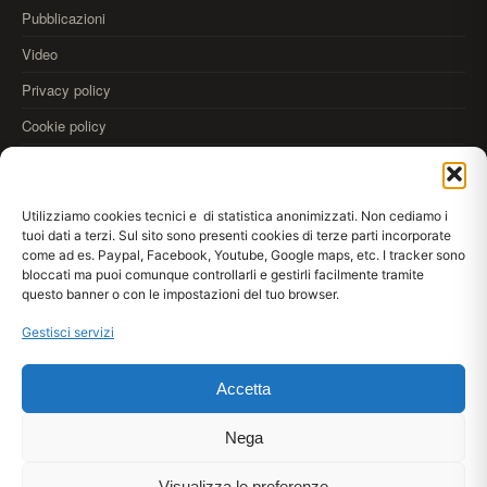
Pubblicazioni
Video
Privacy policy
Cookie policy
OLTRE
Utilizziamo cookies tecnici e di statistica anonimizzati. Non cediamo i
35.000
tuoi dati a terzi. Sul sito sono presenti cookies di terze parti incorporate
come ad es. Paypal, Facebook, Youtube, Google maps, etc. I tracker sono
REALIZZAZIONI
bloccati ma puoi comunque controllarli e gestirli facilmente tramite
Scarica
Kromax AppDraw
anteprima colori alle pareti
questo banner o con le impostazioni del tuo browser.
App Store
Google Play
WebApp
Gestisci servizi
Accetta
© 2026 Kromax® srl · Via Meucci 33/35, 80020 Casavatore (NA) IT · P.IVA
IT03953961210
Lun–Ven 08:30–13:30 / 14:30–17:30
Nega
+39 081 7371859
Visualizza le preferenze