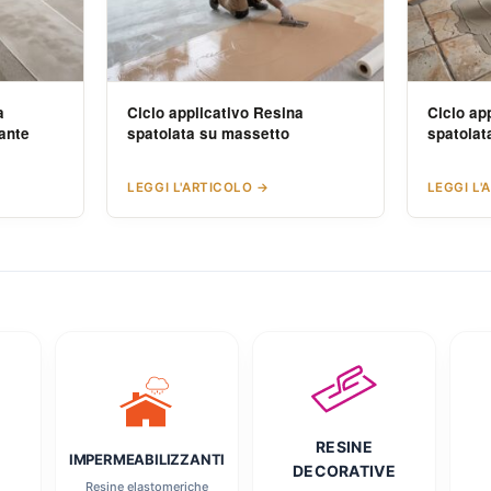
a
Ciclo applicativo Resina
Ciclo ap
sante
spatolata su massetto
spatolata
LEGGI L'ARTICOLO →
LEGGI L'
RESINE
IMPERMEABILIZZANTI
DECORATIVE
Resine elastomeriche