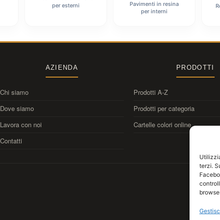
Pavimenti in resina
per esterni
R
per interni
AZIENDA
PRODOTTI
Chi siamo
Prodotti A-Z
Dove siamo
Prodotti per categoria
Lavora con noi
Cartelle colori online
Contatti
Utilizz
terzi. 
Faceboo
control
browser
Gestisc