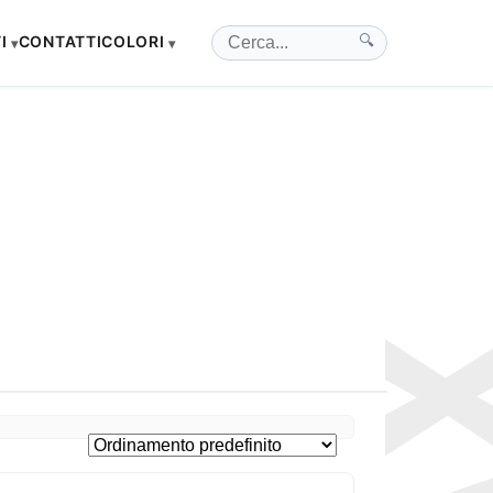
I
CONTATTI
COLORI
🔍