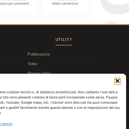
esine per pavimenti
Malte cementizie
UTILITY
Pubblicazioni
Video
Privacy policy
Cookie policy
iamo cookies tecnici e di statistica anonimizzati. Non cediamo i tuoi dati a
Sul sito sono presenti cookies di terze parti incorporate come ad es. Paypal,
k, Youtube, Google maps, etc. I tracker sono bloccati ma puoi comunque
Scarica
Kromax AppDraw
anteprima colori alle pareti
larli e gestirli facilmente tramite questo banner o con le impostazioni del tuo
.
App Store
Google Play
WebApp
i servizi