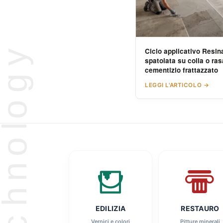
Ciclo applicativo Resin
spatolata su colla o ra
cementizio frattazzato
LEGGI L'ARTICOLO →
EDILIZIA
RESTAURO
Vernici e colori
Pitture minerali