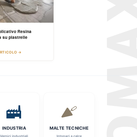
plicativo Resina
 su piastrelle
ARTICOLO →
INDUSTRIA
MALTE TECNICHE
Vernici industriali
Intonaci a calce