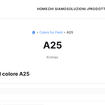
HOME
CHI SIAMO
SOLUZIONI
PRODOTT
🏠
»
Colors for Paint
»
A25
A25
Kromax
l colore A25