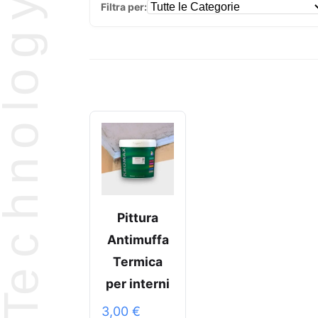
Filtra per:
Pittura
Antimuffa
Termica
per interni
3,00
€