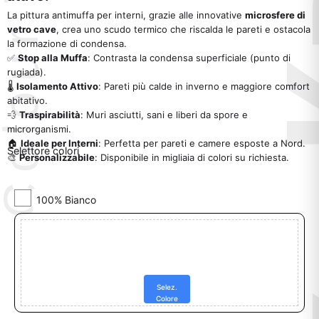
La pittura antimuffa per interni, grazie alle innovative
microsfere di
vetro cave
, crea uno scudo termico che riscalda le pareti e ostacola
la formazione di condensa.
✅
Stop alla Muffa
: Contrasta la condensa superficiale (punto di
rugiada).
🌡️
Isolamento Attivo
: Pareti più calde in inverno e maggiore comfort
abitativo.
💨
Traspirabilità
: Muri asciutti, sani e liberi da spore e
microrganismi.
🏠
Ideale per Interni
: Perfetta per pareti e camere esposte a Nord.
Selettore colori
🎨
Personalizzabile
: Disponibile in migliaia di colori su richiesta.
Selez.
Colore