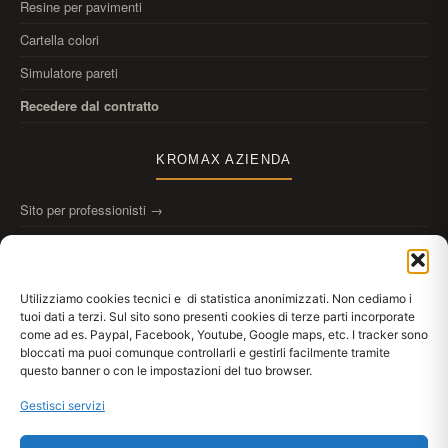
Resine per pavimenti
Cartella colori
Simulatore pareti
Recedere dal contratto
KROMAX AZIENDA
Sito per professionisti →
Chi siamo
Contatti
Utilizziamo cookies tecnici e di statistica anonimizzati. Non cediamo i
tuoi dati a terzi. Sul sito sono presenti cookies di terze parti incorporate
come ad es. Paypal, Facebook, Youtube, Google maps, etc. I tracker sono
bloccati ma puoi comunque controllarli e gestirli facilmente tramite
questo banner o con le impostazioni del tuo browser.
Scarica
Kromax AppDraw
anteprima colori alle pareti
Gestisci servizi
App Store
Google Play
WebApp