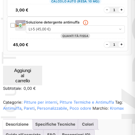
CALCOLO AUTO (RESA: 10 MQ)
3,00
€
Soluzione detergente antimuffa
QUANTITÀ FISSA
45,00
€
Aggiungi
al
carrello
Subtotale: 0,00 €
Categorie:
Pitture per interni
,
Pitture Termiche e Antimuffa
Tag:
Antimuffa
,
Pareti
,
Personalizzabile
,
Poco odore
Marchio:
Kromax
Descrizione
Specifiche Tecniche
Colori
Guida all'acquisto
FAQ
Recensioni (0)