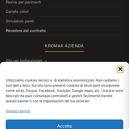
Resine per pavimenti
Cartella colori
Simulatore pareti
Recedere dal contratto
KROMAX AZIENDA
Sito per professionisti →
Chi siamo
Contatti
Utilizziamo cookies tecnici e di statistica anonimizzati. Non cediamo i
tuoi dati a terzi. Sul sito sono presenti cookies di terze parti incorporate
come ad es. Paypal, Facebook, Youtube, Google maps, etc. I tracker sono
bloccati ma puoi comunque controllarli e gestirli facilmente tramite
questo banner o con le impostazioni del tuo browser.
Gestisci servizi
Scarica
Kromax AppDraw
anteprima colori alle pareti
App Store
Google Play
WebApp
Accetta