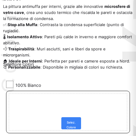
La pittura antimuffa per interni, grazie alle innovative
microsfere di
vetro cave
, crea uno scudo termico che riscalda le pareti e ostacola
la formazione di condensa.
✅
Stop alla Muffa
: Contrasta la condensa superficiale (punto di
rugiada).
🌡️
Isolamento Attivo
: Pareti più calde in inverno e maggiore comfort
abitativo.
💨
Traspirabilità
: Muri asciutti, sani e liberi da spore e
microrganismi.
🏠
Ideale per Interni
: Perfetta per pareti e camere esposte a Nord.
Selettore colori
🎨
Personalizzabile
: Disponibile in migliaia di colori su richiesta.
Selez.
Colore