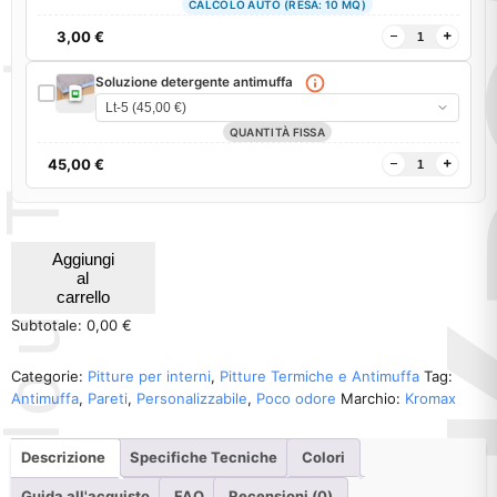
CALCOLO AUTO (RESA: 10 MQ)
3,00
€
Soluzione detergente antimuffa
QUANTITÀ FISSA
45,00
€
Aggiungi
al
carrello
Subtotale: 0,00 €
Categorie:
Pitture per interni
,
Pitture Termiche e Antimuffa
Tag:
Antimuffa
,
Pareti
,
Personalizzabile
,
Poco odore
Marchio:
Kromax
Descrizione
Specifiche Tecniche
Colori
Guida all'acquisto
FAQ
Recensioni (0)